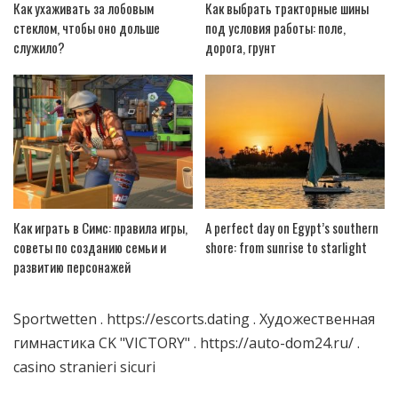
Как ухаживать за лобовым
Как выбрать тракторные шины
стеклом, чтобы оно дольше
под условия работы: поле,
служило?
дорога, грунт
Как играть в Симс: правила игры,
A perfect day on Egypt’s southern
советы по созданию семьи и
shore: from sunrise to starlight
развитию персонажей
Sportwetten
.
https://escorts.dating
.
Художественная
гимнастика CK "VICTORY"
.
https://auto-dom24.ru/
.
casino stranieri sicuri