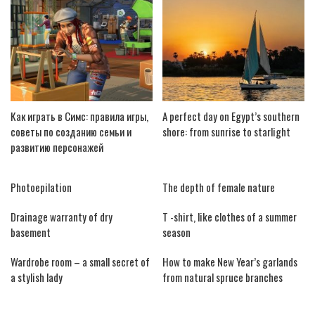
Как играть в Симс: правила игры,
A perfect day on Egypt’s southern
советы по созданию семьи и
shore: from sunrise to starlight
развитию персонажей
Photoepilation
The depth of female nature
Drainage warranty of dry
T -shirt, like clothes of a summer
basement
season
Wardrobe room – a small secret of
How to make New Year’s garlands
a stylish lady
from natural spruce branches