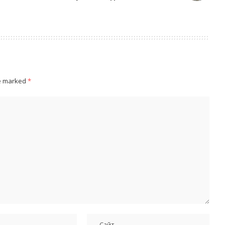
re marked
*