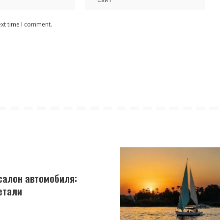
ext time I comment.
салон автомобиля:
етали