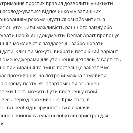
отримання простих правил дозволить уникнути
 насолоджуватися відпочинком у затишних
ронюванням рекомендується ознайомитись з
егідь уточнити можливість раннього заїзду або
отувати необхідні документи. Demar Apart пропонує
ння з можливістю заздалегідь забронювати
 дати. Клієнти можуть вибрати потрібний варіант
ся з менеджерами для уточнення деталей. У вартість
е прибирання та зміна постелі. Це забезпечує
 час проживання. За потреби можна замовити
а окрему плату. Усі апартаменти оснащені
пеки. Гості можуть бути впевнені у своїй
 весь період проживання. Крім того, в
і всі необхідні зручності, включаючи
онне начиння та сучасні побутові пристрої для
я.