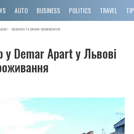
WS
AUTO
BUSINESS
POLITICS
TRAVEL
TI
ьвові – правила та умови проживання
 у Demar Apart у Львові
проживання