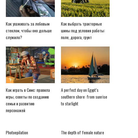
Как ухаживать за лобовым
Как выбрать тракторные
стеклом, чтобы оно дольше
шины под условия работы:
служило?
поле, дорога, грунт
Как играть в Симс: правила
A perfect day on Egypt’s
игры, советы по созданию
southern shore: from sunrise
семьи и развитию
to starlight
персонажей
Photoepilation
The depth of female nature