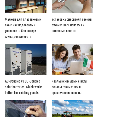
Жалюзи для пластиковых
Установка смесителя своими
окон: как подобрать и
руками: шаги монтажа и
установить без потери
полезные советы
функциональности
AC-Coupled vs DC-Coupled
Итальянский язык с нуля:
solar batteries: which works
основы грамматики и
better for existing panels
практические советы