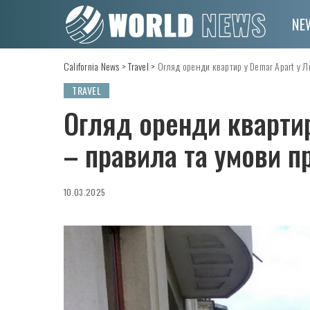
NE
California News
>
Travel
>
Огляд оренди квартир у Demar Apart у Л
TRAVEL
Огляд оренди квартир
– правила та умови 
10.03.2025