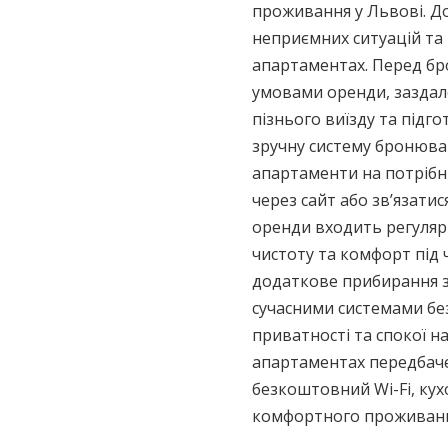
проживання у Львові. Д
неприємних ситуацій та
апартаментах. Перед б
умовами оренди, заздал
пізнього виїзду та підг
зручну систему бронюва
апартаменти на потрібні
через сайт або зв’язати
оренди входить регулярн
чистоту та комфорт під
додаткове прибирання з
сучасними системами без
приватності та спокої на
апартаментах передбачен
безкоштовний Wi-Fi, кух
комфортного проживанн