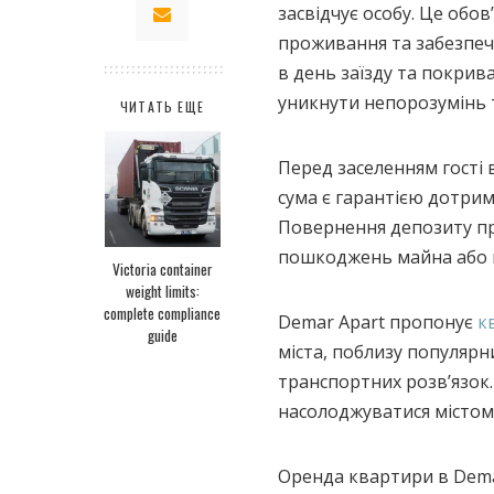
засвідчує особу. Це обо
проживання та забезпеч
в день заїзду та покрив
уникнути непорозумінь 
ЧИТАТЬ ЕЩЕ
Перед заселенням гості 
сума є гарантією дотри
Повернення депозиту пр
пошкоджень майна або 
Victoria container
weight limits:
complete compliance
Demar Apart пропонує
к
guide
міста, поблизу популярн
транспортних розв’язок.
насолоджуватися містом
Оренда квартири в Dema