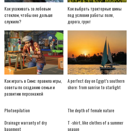
Как ухаживать за лобовым
Как выбрать тракторные шины
стеклом, чтобы оно дольше
под условия работы: поле,
служило?
дорога, грунт
Как играть в Симс: правила игры,
A perfect day on Egypt’s southern
советы по созданию семьи и
shore: from sunrise to starlight
развитию персонажей
Photoepilation
The depth of female nature
Drainage warranty of dry
T -shirt, like clothes of a summer
basement
season