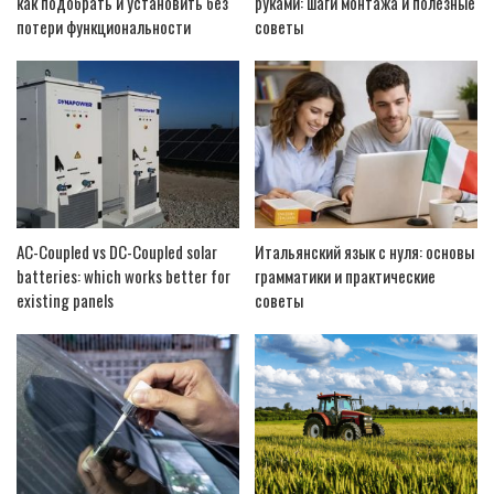
как подобрать и установить без
руками: шаги монтажа и полезные
потери функциональности
советы
AC-Coupled vs DC-Coupled solar
Итальянский язык с нуля: основы
batteries: which works better for
грамматики и практические
existing panels
советы