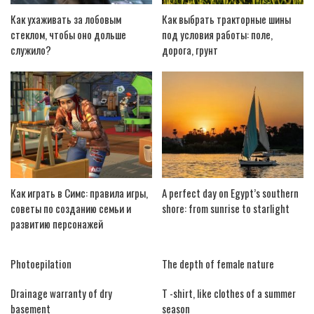
Как ухаживать за лобовым
Как выбрать тракторные шины
стеклом, чтобы оно дольше
под условия работы: поле,
служило?
дорога, грунт
Как играть в Симс: правила игры,
A perfect day on Egypt’s southern
советы по созданию семьи и
shore: from sunrise to starlight
развитию персонажей
Photoepilation
The depth of female nature
Drainage warranty of dry
T -shirt, like clothes of a summer
basement
season