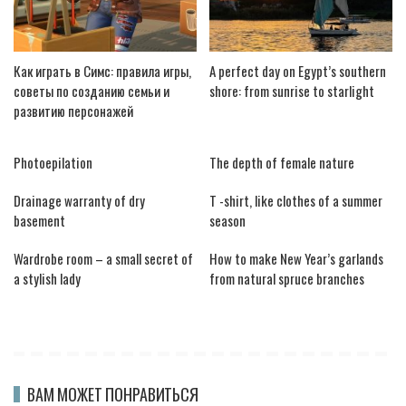
Как играть в Симс: правила игры,
A perfect day on Egypt’s southern
советы по созданию семьи и
shore: from sunrise to starlight
развитию персонажей
Photoepilation
The depth of female nature
Drainage warranty of dry
T -shirt, like clothes of a summer
basement
season
Wardrobe room – a small secret of
How to make New Year’s garlands
a stylish lady
from natural spruce branches
ВАМ МОЖЕТ ПОНРАВИТЬСЯ