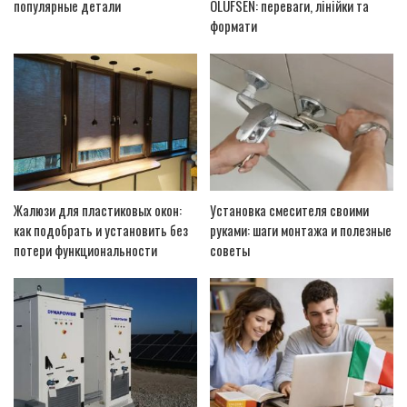
популярные детали
OLUFSEN: переваги, лінійки та
формати
Жалюзи для пластиковых окон:
Установка смесителя своими
как подобрать и установить без
руками: шаги монтажа и полезные
потери функциональности
советы