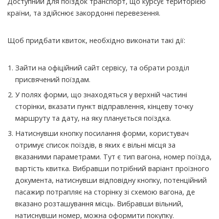
Доступний для поїздок транспорт, що курсує територією
країни, та здійснює закордонні перевезення.
Щоб придбати квиток, необхідно виконати такі дії:
Зайти на офіційний сайт сервісу, та обрати розділ
присвячений поїздам.
У полях форми, що знаходяться у верхній частині
сторінки, вказати пункт відправлення, кінцеву точку
маршруту та дату, на яку планується поїздка.
Натиснувши кнопку посилання форми, користувач
отримує список поїздів, в яких є вільні місця за
вказаними параметрами. Тут є тип вагона, номер поїзда,
вартість квитка. Вибравши потрібний варіант проїзного
документа, натиснувши відповідну кнопку, потенційний
пасажир потрапляє на сторінку зі схемою вагона, де
вказано розташування місць. Вибравши вільний,
натиснувши номер, можна оформити покупку.