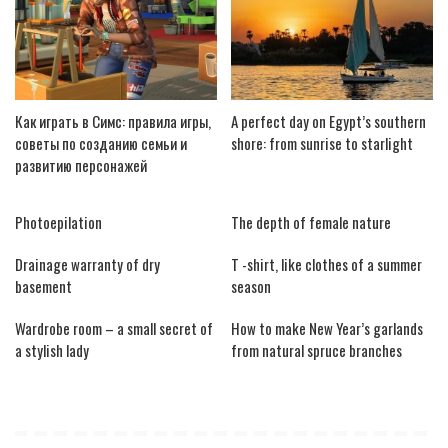
Как играть в Симс: правила игры,
A perfect day on Egypt’s southern
советы по созданию семьи и
shore: from sunrise to starlight
развитию персонажей
Photoepilation
The depth of female nature
Drainage warranty of dry
T -shirt, like clothes of a summer
basement
season
Wardrobe room – a small secret of
How to make New Year’s garlands
a stylish lady
from natural spruce branches