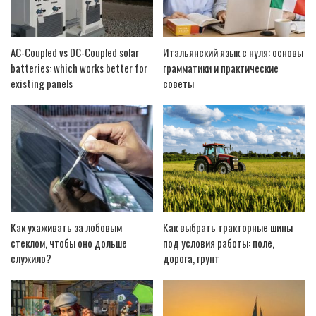
AC-Coupled vs DC-Coupled solar
Итальянский язык с нуля: основы
batteries: which works better for
грамматики и практические
existing panels
советы
Как ухаживать за лобовым
Как выбрать тракторные шины
стеклом, чтобы оно дольше
под условия работы: поле,
служило?
дорога, грунт