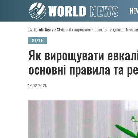
NE
California News
>
Style
>
Як вирощувати евкаліпт у домашніх умова
STYLE
Як вирощувати евкалі
основні правила та р
15.02.2025