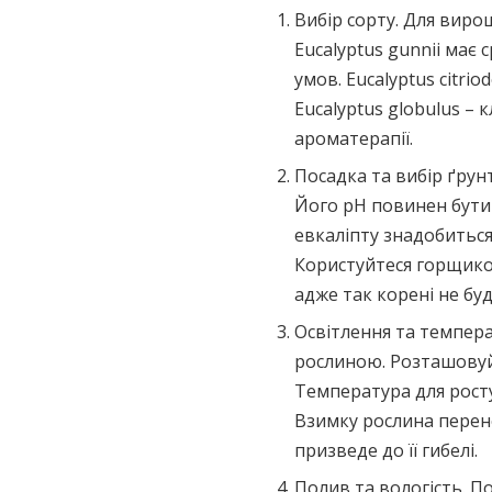
Вибір сорту. Для вир
Eucalyptus gunnii має 
умов. Eucalyptus citr
Eucalyptus globulus –
ароматерапії.
Посадка та вибір ґрун
Його рН повинен бути
евкаліпту знадобиться 
Користуйтеся горщико
адже так корені не бу
Освітлення та темпер
рослиною. Розташовуйте
Температура для росту 
Взимку рослина перене
призведе до її гибелі.
Полив та вологість. П