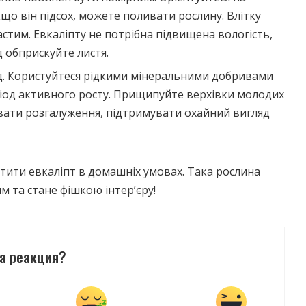
кщо він підсох, можете поливати рослину. Влітку
стим. Евкаліпту не потрібна підвищена вологість,
д обприскуйте листя.
д. Користуйтеся рідкими мінеральними добривами
ріод активного росту. Прищипуйте верхівки молодих
вати розгалуження, підтримувати охайний вигляд
тити евкаліпт в домашніх умовах. Така рослина
м та стане фішкою інтер’єру!
а реакция?