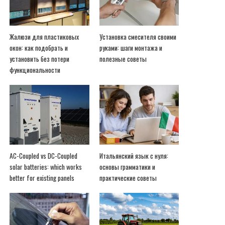
Жалюзи для пластиковых
Установка смесителя своими
окон: как подобрать и
руками: шаги монтажа и
установить без потери
полезные советы
функциональности
AC-Coupled vs DC-Coupled
Итальянский язык с нуля:
solar batteries: which works
основы грамматики и
better for existing panels
практические советы