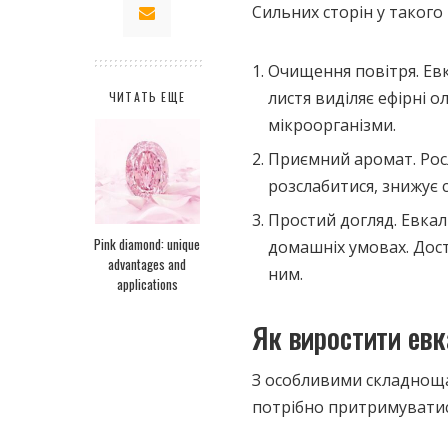
Сильних сторін у такого
Очищення повітря. Евк
листя виділяє ефірні 
ЧИТАТЬ ЕЩЕ
мікроорганізми.
Приємний аромат. Рос
розслабитися, знижує с
Простий догляд. Евкал
Pink diamond: unique
домашніх умовах. Дос
advantages and
ним.
applications
Як виростити евк
З особливими складноща
потрібно притримуватис