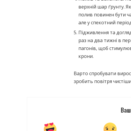
верхній шар ґрунту. Я
полив повинен бути ча
але у спекотний періо
Підживлення та догля
раз на два тижні в пе
пагонів, щоб стимулю
крони.
Варто спробувати вирос
зробить повітря чистіши
Ваш