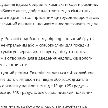
ощування вдома обирайте компактні сорти рослини.
сріблясте листя, добре адаптується до кімнатних
iodora відрізняється приємним цитрусовим ароматом.
 класичний евкаліпт, що часто використовується для
ту. Рослині подобається добре дренований ґрунт.
 нейтральним або ж слабокислим. Для посадки
суміш універсального ґрунту, піску та торфу.
м з отворами для відведення надлишків вологи,
дуть загнивати.
атурний режим. Евкаліпт являється світлолюбною
 його біля вікон на півдні або ж сході житла.
евкаліпту варіюється від +18 до +25 градусів.
се до +10 градусів, але більш низький показник
олив повинен бути помірним. Орієнтуйтеся на