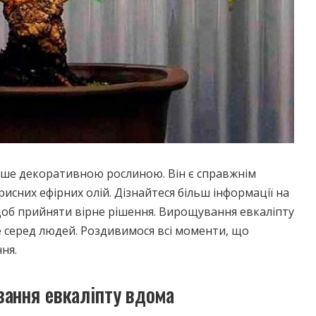
лише декоративною рослиною. Він є справжнім
рисних ефірних олій.
Дізнайтеся більш інформації на
щоб прийняти вірне рішення. Вирощування евкаліпту
 серед людей. Роздивимося всі моменти, що
ня.
вання евкаліпту вдома