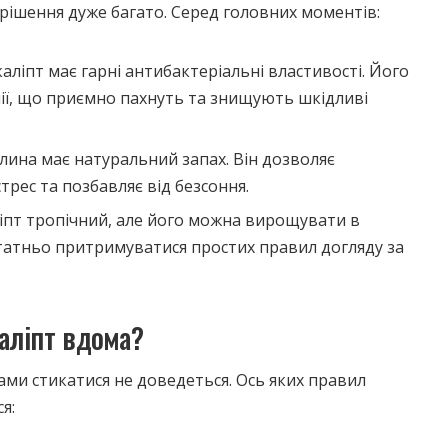
 рішення дуже багато. Серед головних моментів:
аліпт має гарні антибактеріальні властивості. Його
олії, що приємно пахнуть та знищують шкідливі
лина має натуральний запах. Він дозволяє
трес та позбавляє від безсоння.
іпт тропічний, але його можна вирощувати в
татньо притримуватися простих правил догляду за
аліпт вдома?
ми стикатися не доведеться. Ось яких правил
я: