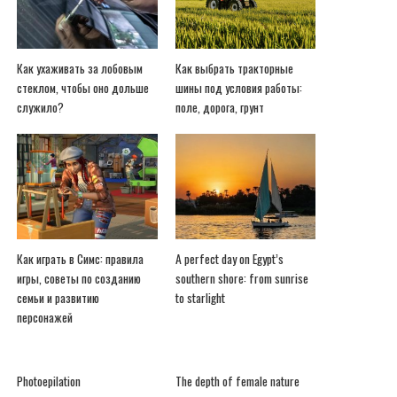
Как ухаживать за лобовым
Как выбрать тракторные
стеклом, чтобы оно дольше
шины под условия работы:
служило?
поле, дорога, грунт
Как играть в Симс: правила
A perfect day on Egypt’s
игры, советы по созданию
southern shore: from sunrise
семьи и развитию
to starlight
персонажей
Photoepilation
The depth of female nature