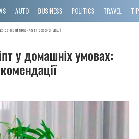
WS
AUTO
BUSINESS
POLITICS
TRAVEL
TI
х: основні правила та рекомендації
пт у домашніх умовах:
екомендації