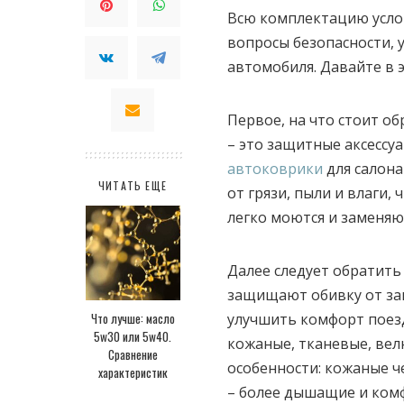
Всю комплектацию услов
вопросы безопасности,
автомобиля. Давайте в 
Первое, на что стоит о
– это защитные аксессуа
автоковрики
для салона
ЧИТАТЬ ЕЩЕ
от грязи, пыли и влаги,
легко моются и заменяю
Далее следует обратить
защищают обивку от заг
Что лучше: масло
улучшить комфорт поез
5w30 или 5w40.
кожаные, тканевые, вел
Сравнение
особенности: кожаные че
характеристик
– более дышащие и комф