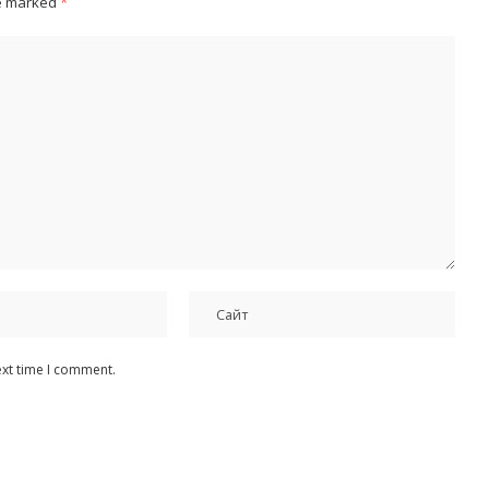
re marked
*
ext time I comment.