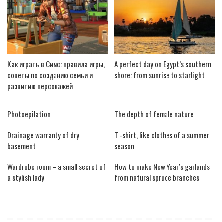
Как играть в Симс: правила игры,
A perfect day on Egypt’s southern
советы по созданию семьи и
shore: from sunrise to starlight
развитию персонажей
Photoepilation
The depth of female nature
Drainage warranty of dry
T -shirt, like clothes of a summer
basement
season
Wardrobe room – a small secret of
How to make New Year’s garlands
a stylish lady
from natural spruce branches