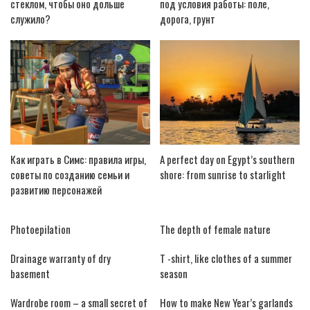
стеклом, чтобы оно дольше
под условия работы: поле,
служило?
дорога, грунт
Как играть в Симс: правила игры,
A perfect day on Egypt’s southern
советы по созданию семьи и
shore: from sunrise to starlight
развитию персонажей
Photoepilation
The depth of female nature
Drainage warranty of dry
T -shirt, like clothes of a summer
basement
season
Wardrobe room – a small secret of
How to make New Year’s garlands