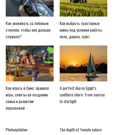
Как ухаживать за лобовым
Как выбрать тракторные
стеклом, чтобы оно дольше
шины под условия работы:
служило?
поле, дорога, грунт
Как играть в Симс: правила
A perfect day on Egypt’s
игры, советы по созданию
southern shore: from sunrise
семьи и развитию
to starlight
персонажей
Photoepilation
The depth of female nature