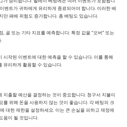
 그가 승리합니다. 팔레이 베팅에는 여러 이벤트가 포함됩니
 이벤트가 귀하에게 유리하게 종료되어야 합니다. 이러한 베
지만 패배 위험도 증가합니다. 총 베팅도 있습니다.
, 골 또는 기타 지표를 예측합니다. 특정 값을 “오버” 또는
.
 시작된 이벤트에 대한 예측을 할 수 있습니다. 이를 통해
를 유리하게 활용할 수 있습니다.
에 지출할 예산을 결정하는 것이 중요합니다. 청구서 지불이
요를 위해 돈을 사용하지 않는 것이 좋습니다. 각 베팅의 크
수에 대한 제한을 설정하세요. 이는 큰 손실을 피하고 재정에
도움이 될 것입니다.