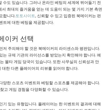
할 수도 있습니다.
그러나 온라인 베팅의 세계에 뛰어들기 전
서 최대의 즐거움을 얻는 데 도움이 되는 몇 가지 기본 측면
요합니다.
토토사이트
, 신뢰할 수 있고 입증된 북메이커는 편
벤트에 대한 베팅을 제공합니다.
북메이커 선택
 먼저 주의해야 할 것은 북메이커의 라이센스와 평판입니다.
있는 규제 기관의 라이선스를 받았는지 확인해야 합니다. 예
또는 몰타 게임 당국이 있습니다. 또한 사무실의 신뢰성과 안
 대한 다른 플레이어의 리뷰를 읽어야 합니다.
 다양한 스포츠 이벤트와 베팅할 스포츠를 제공해야 합니다.
 찾고 게임 경험을 다양화할 수 있습니다.
인기 있는 유형입니다. 플레이어는 한 이벤트의 결과에 대해