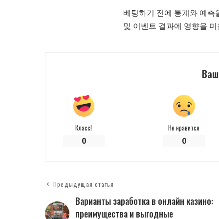
베팅하기 전에 통계와 예측을
및 이벤트 결과에 영향을 미
Ваш
Класс!
Не нравится
0
0
Предыдущая статья
Варианты заработка в онлайн казино:
преимущества и выгодные