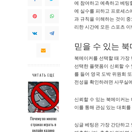
에 참여하고 예측하고 베팅
에 실수를 피하고 프로세스에
과 규칙을 이해하는 것이 중
리한 시간에 모든 스포츠 이
믿을 수 있는 
북메이커를 선택할 때 가장
선택한 플랫폼이 신뢰할 수 
를 들어 영국 도박 위원회 
ЧИТАТЬ ЕЩЕ
전성을 확인하려면 사무실에
신뢰할 수 있는 북메이커는
이를 통해 관심 있는 대회를
Почему во многих
странах играть в
싱글 베팅은 가장 간단하고 
онлайн казино