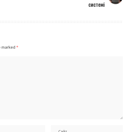
системі
re marked
*