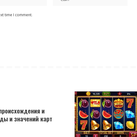
ext time I comment.
 происхождения и
ды и значений карт