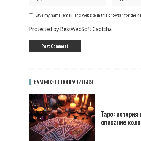
Save my name, email, and website in this browser for the n
Protected by BestWebSoft Captcha
ВАМ МОЖЕТ ПОНРАВИТЬСЯ
Таро: история
описание коло