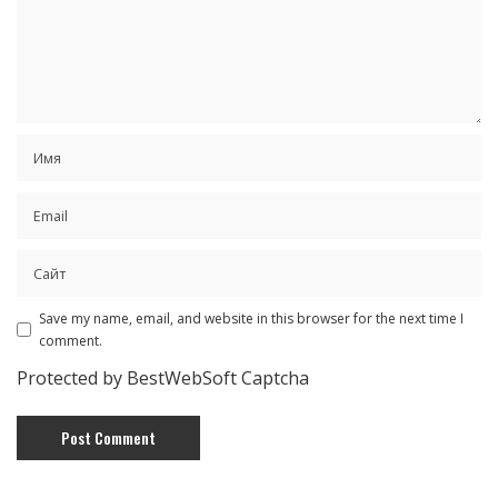
Save my name, email, and website in this browser for the next time I
comment.
Protected by BestWebSoft Captcha