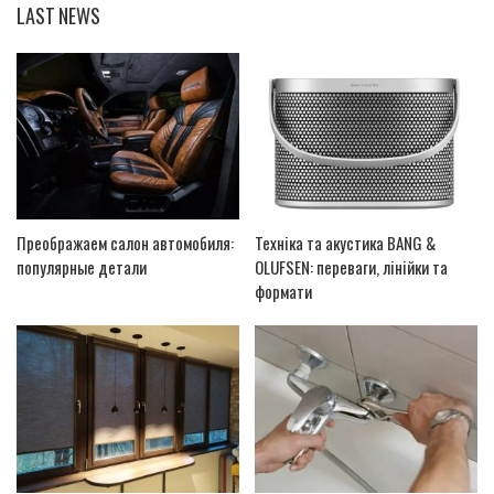
LAST NEWS
Преображаем салон автомобиля:
Техніка та акустика BANG &
популярные детали
OLUFSEN: переваги, лінійки та
формати