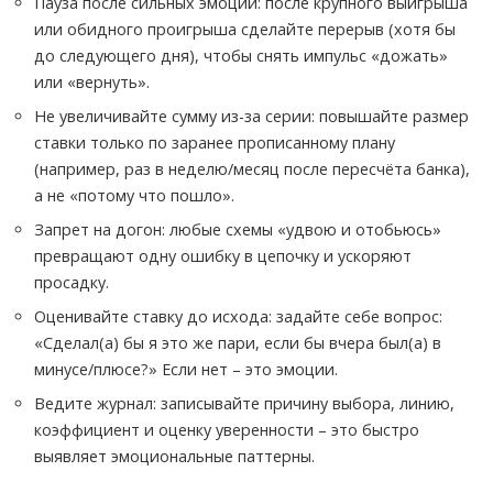
Пауза после сильных эмоций: после крупного выигрыша
или обидного проигрыша сделайте перерыв (хотя бы
до следующего дня), чтобы снять импульс «дожать»
или «вернуть».
Не увеличивайте сумму из-за серии: повышайте размер
ставки только по заранее прописанному плану
(например, раз в неделю/месяц после пересчёта банка),
а не «потому что пошло».
Запрет на догон: любые схемы «удвою и отобьюсь»
превращают одну ошибку в цепочку и ускоряют
просадку.
Оценивайте ставку до исхода: задайте себе вопрос:
«Сделал(а) бы я это же пари, если бы вчера был(а) в
минусе/плюсе?» Если нет – это эмоции.
Ведите журнал: записывайте причину выбора, линию,
коэффициент и оценку уверенности – это быстро
выявляет эмоциональные паттерны.