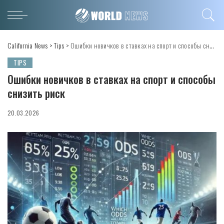
California News
>
Tips
>
Ошибки новичков в ставках на спорт и способы снизить риск
TIPS
Ошибки новичков в ставках на спорт и способы
снизить риск
20.03.2026