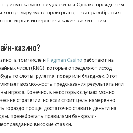
лгоритмы казино предсказуемы. Однако прежде чем
 контролируемого проигрыша, стоит разобраться
ртные игры в интернете и какие риски с этим
лайн-казино?
ино, в том числе и
Flagman Сasino
работают на
чайных чисел (RNG), которые определяют исход
 будь то слоты, рулетка, покер или блэкджек. Этот
ключает возможность предсказания результата или
ны игрока. Конечно, в некоторых случаях можно
еские стратегии, но если стоит цель намеренно
ть гораздо проще, достаточно ставить деньги на
оды, пренебрегать правилами банкролл-
неоправданно высокие ставки.