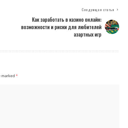
Следующая статья
Как заработать в казино онлайн:
возможности и риски для любителей
азартных игр
re marked
*