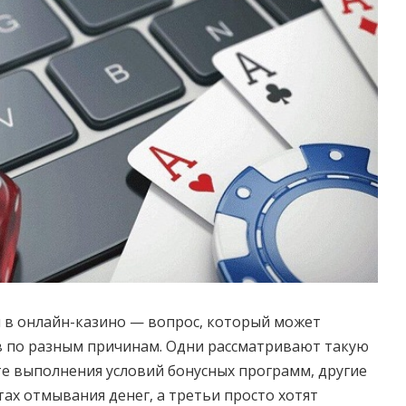
в онлайн-казино — вопрос, который может
в по разным причинам.
Одни рассматривают такую
е выполнения условий бонусных программ, другие
ах отмывания денег, а третьи просто хотят