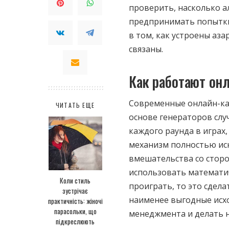
проверить, насколько а
предпринимать попытки
в том, как устроены аза
связаны.
Как работают он
Современные онлайн-каз
ЧИТАТЬ ЕЩЕ
основе генераторов слу
каждого раунда в играх,
механизм полностью ис
вмешательства со сторо
использовать математич
Коли стиль
проиграть, то это сдела
зустрічає
наименее выгодные исх
практичність: жіночі
парасольки, що
менеджмента и делать 
підкреслюють