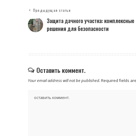
Предыдущая статья
Защита дачного участка: комплексные
решения для безопасности
Оставить коммент.
Your email address will not be published.
Required fields a