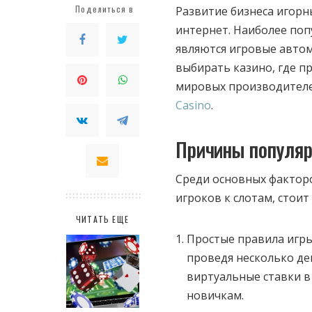
Поделиться в
Развитие бизнеса игорн
интернет.
Наиболее поп
являются игровые автом
выбирать казино, где п
мировых производителе
Сasino
.
Причины популяр
Среди основных фактор
игроков к слотам, стоит
ЧИТАТЬ ЕЩЕ
Простые правила игры
проведя несколько де
виртуальные ставки в
новичкам.