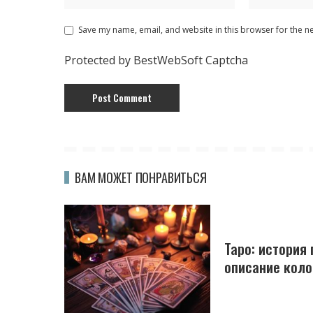
Save my name, email, and website in this browser for the n
Protected by BestWebSoft Captcha
ВАМ МОЖЕТ ПОНРАВИТЬСЯ
Таро: история
описание коло