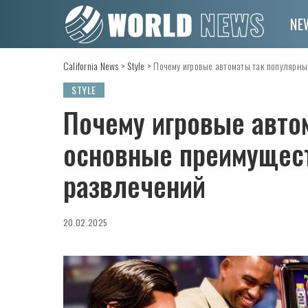
NE
California News
>
Style
>
Почему игровые автоматы так популярны
STYLE
Почему игровые авто
основные преимущес
развлечений
20.02.2025