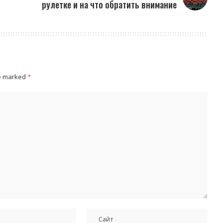
рулетке и на что обратить внимание
re marked
*