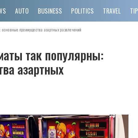
WS
AUTO
BUSINESS
POLITICS
TRAVEL
TI
: основные преимущества азартных развлечений
маты так популярны:
тва азартных