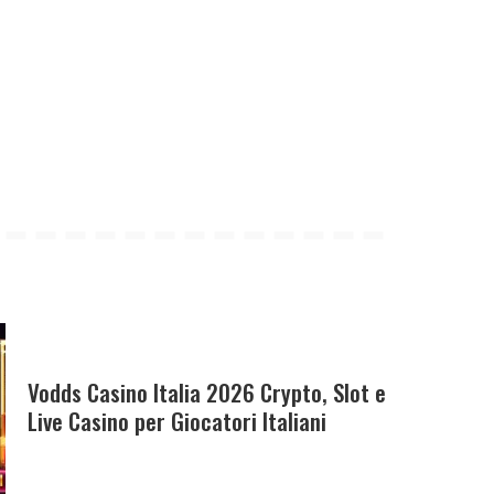
Vodds Casino Italia 2026 Crypto, Slot e
Live Casino per Giocatori Italiani