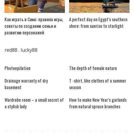
Как играть в Симс: правила игры,
A perfect day on Egypt’s southern
советы по созданию семьи и
shore: from sunrise to starlight
развитию персонажей
red88
.
lucky88
Photoepilation
The depth of female nature
Drainage warranty of dry
T -shirt, like clothes of a summer
basement
season
Wardrobe room – a small secret of
How to make New Year’s garlands
a stylish lady
from natural spruce branches