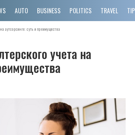
WS
AUTO
BUSINESS
POLITICS
TRAVEL
TI
на аутсорсинге: суть и преимущества
лтерского учета на
преимущества