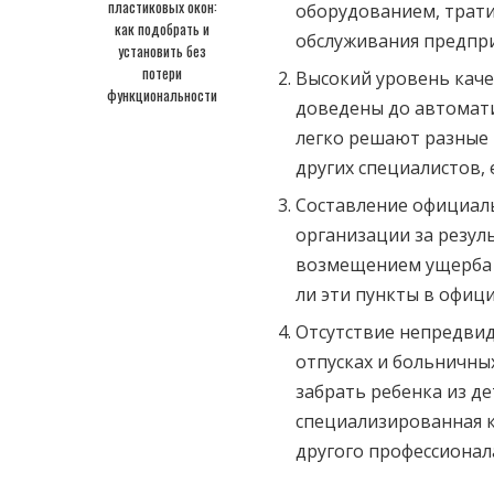
пластиковых окон:
оборудованием, трати
как подобрать и
обслуживания предпри
установить без
потери
Высокий уровень качес
функциональности
доведены до автомати
легко решают разные 
других специалистов, 
Составление официаль
организации за резуль
возмещением ущерба 
ли эти пункты в офиц
Отсутствие непредвид
отпусках и больничных
забрать ребенка из де
специализированная 
другого профессионал