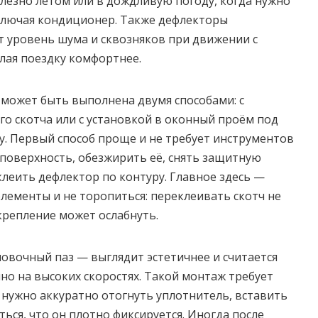
олезно летом или в дождливую погоду, когда нужно
включая кондиционер. Также дефлекторы
 уровень шума и сквозняков при движении с
лая поездку комфортнее.
может быть выполнена двумя способами: с
 скотча или с установкой в оконный проём под
. Первый способ проще и не требует инструментов
поверхность, обезжирить её, снять защитную
клеить дефлектор по контуру. Главное здесь —
лементы и не торопиться: переклеивать скотч не
 крепление может ослабнуть.
новочный паз — выглядит эстетичнее и считается
но на высоких скоростях. Такой монтаж требует
 нужно аккуратно отогнуть уплотнитель, вставить
ться, что он плотно фиксируется. Иногда после