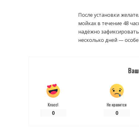
После установки желат
мойках в течение 48 час
надёжно зафиксироватьс
несколько дней — особе
Ваш
Класс!
Не нравится
0
0