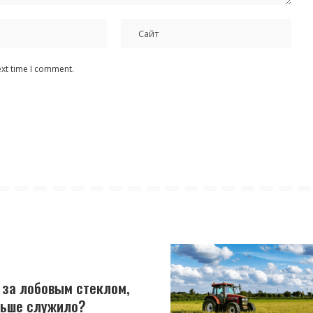
ext time I comment.
 за лобовым стеклом,
льше служило?