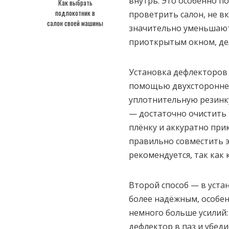
внутрь. Это особенно п
Как выбрать
подлокотник в
проветрить салон, не 
салон своей машины
значительно уменьшают
приоткрытым окном, де
Установка дефлекторов 
помощью двухстороннего
уплотнительную резинку
— достаточно очистить 
плёнку и аккуратно при
правильно совместить э
рекомендуется, так как
Второй способ — в уста
более надёжным, особен
немного больше усилий:
дефлектор в паз и убеди