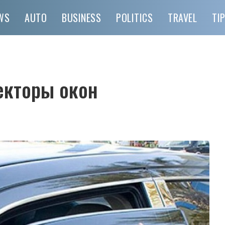
WS
AUTO
BUSINESS
POLITICS
TRAVEL
TI
екторы окон