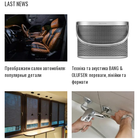
LAST NEWS
Преображаем салон автомобиля:
Техніка та акустика BANG &
популярные детали
OLUFSEN: переваги, лінійки та
формати