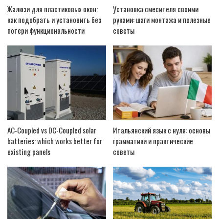
Жалюзи для пластиковых окон:
Установка смесителя своими
как подобрать и установить без
руками: шаги монтажа и полезные
потери функциональности
советы
AC-Coupled vs DC-Coupled solar
Итальянский язык с нуля: основы
batteries: which works better for
грамматики и практические
existing panels
советы