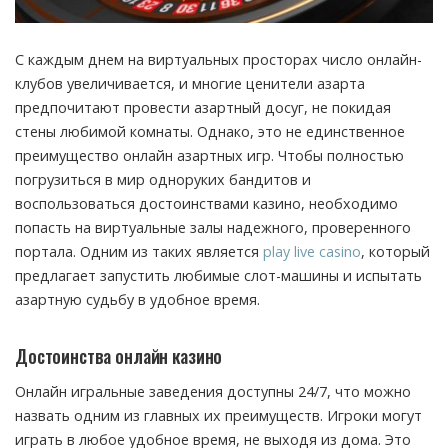
С каждым днем на виртуальных просторах число онлайн-
клубов увеличивается, и многие ценители азарта
предпочитают провести азартный досуг, не покидая
стены любимой комнаты.
Однако, это не единственное
преимущество онлайн азартных игр. Чтобы полностью
погрузиться в мир одноруких бандитов и
воспользоваться достоинствами казино, необходимо
попасть на виртуальные залы надежного, проверенного
портала. Одним из таких является
play live casino
, который
предлагает запустить любимые слот-машины и испытать
азартную судьбу в удобное время.
Достоинства онлайн казино
Онлайн игральные заведения доступны 24/7, что можно
назвать одним из главных их преимуществ. Игроки могут
играть в любое удобное время, не выходя из дома. Это