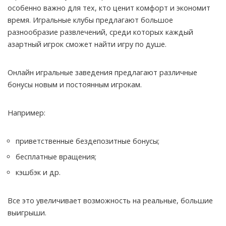
особенно важно для тех, кто ценит комфорт и экономит
время. Игральные клубы предлагают большое
разнообразие развлечений, среди которых каждый
азартный игрок сможет найти игру по душе.
Онлайн игральные заведения предлагают различные
бонусы новым и постоянным игрокам.
Например:
приветственные бездепозитные бонусы;
бесплатные вращения;
кэшбэк и др.
Все это увеличивает возможность на реальные, большие
выигрыши.