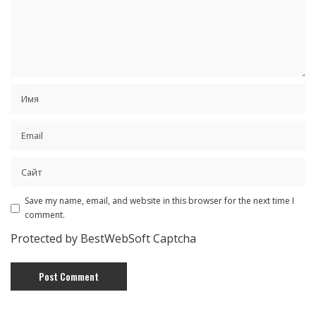
Save my name, email, and website in this browser for the next time I
comment.
Protected by BestWebSoft Captcha