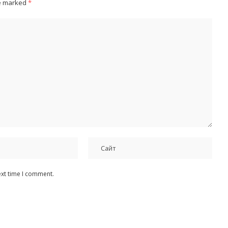
re marked
*
ext time I comment.