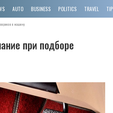
WS
AUTO
BUSINESS
POLITICS
TRAVEL
TI
ковриков в машину
мание при подборе