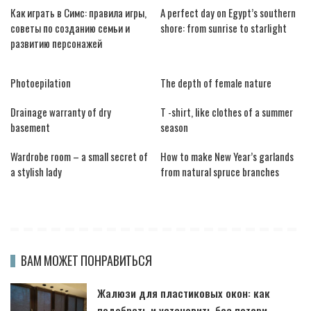
Как играть в Симс: правила игры,
A perfect day on Egypt’s southern
советы по созданию семьи и
shore: from sunrise to starlight
развитию персонажей
Photoepilation
The depth of female nature
Drainage warranty of dry
T -shirt, like clothes of a summer
basement
season
Wardrobe room – a small secret of
How to make New Year’s garlands
a stylish lady
from natural spruce branches
ВАМ МОЖЕТ ПОНРАВИТЬСЯ
Жалюзи для пластиковых окон: как
подобрать и установить без потери