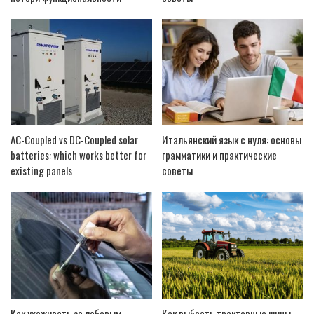
AC-Coupled vs DC-Coupled solar
Итальянский язык с нуля: основы
batteries: which works better for
грамматики и практические
existing panels
советы
Как ухаживать за лобовым
Как выбрать тракторные шины