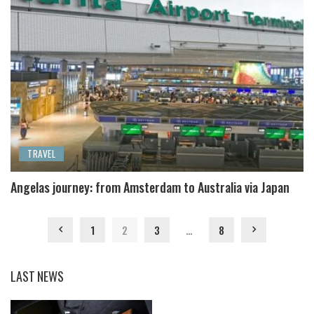
TRAVEL
Angelas journey: from Amsterdam to Australia via Japan
1
2
3
…
8
LAST NEWS