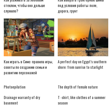
стеклом, чтобы оно дольше
под условия работы: поле,
служило?
дорога, грунт
Как играть в Симс: правила игры,
A perfect day on Egypt’s southern
советы по созданию семьи и
shore: from sunrise to starlight
развитию персонажей
Photoepilation
The depth of female nature
Drainage warranty of dry
T -shirt, like clothes of a summer
basement
season